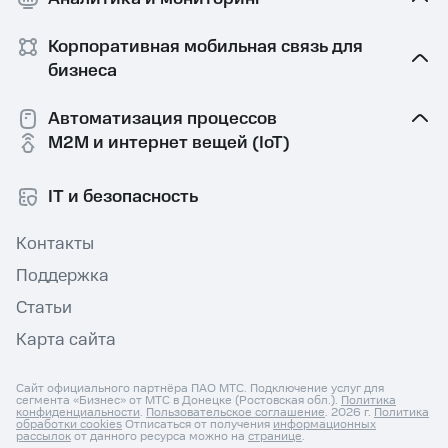
Корпоративная мобильная связь⁠ для
бизнеса
Автоматизация процессов
M2M и интернет вещей (IoT)
IT и безопасность
Контакты
Поддержка
Статьи
Карта сайта
Сайт официального партнёра ПАО МТС. Подключение услуг для
сегмента «Бизнес» от МТС в Донецке (Ростовская обл.).
Политика
конфиденциальности
.
Пользовательское соглашение
. 2026 г.
Политика
обработки cookies
Отписаться от получения
информационных
рассылок
от данного ресурса можно на
странице
.