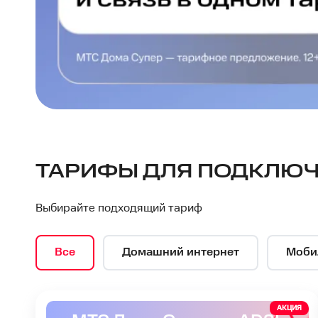
МТС
ТАРИФЫ ДЛЯ ПОДКЛЮЧЕ
—
Выбирайте подходящий тариф
интернет-
Все
Домашний интернет
Моби
провайдер
АКЦИЯ