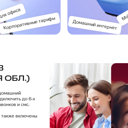
Моб
для офиса
Корпоративные тарифы
Домашний интернет
В
 ОБЛ.)
 домашний
одключить до 6‑х
вонков и смс.
ы также включены