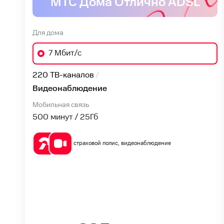
№1
МТС Дома Отлично ADSL
в
Для дома
Донецке
7 Мбит/с
(Ростовская
220 ТВ-каналов
Видеонаблюдение
обл.)
Мобильная связь
500 минут / 25
Гб
страховой полис, видеонаблюдение