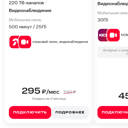
220 ТВ-каналов
Видеонаблю
Видеонаблюдение
Мобильная связ
30
Гб
Мобильная связь
500 минут / 25
Гб
KIO
страховой полис, видеонаблюдение
Интернет с опл
п
295
₽/мес
590
₽
4
Скидка на 2 месяца
ПОДКЛЮЧИТЬ
ПОДРОБНЕЕ
ПОДКЛЮЧ