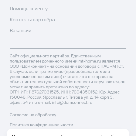
Помощь клиенту
Контакты партнёра
Вакансии
Сайт официального партнёра. Единственным
пользователем доменного имени mt-home.ru является
ООО «Домконнект» на основании договора с ПАО «МТС».
В случае, если третье лицо (правообладатель или
уполномоченное им лицо) считает, что его права на
объект интеллектуальной собственности нарушаются, он
может направить претензию по адресу:
ОГРНИП: 1187627031525, ИНН: 7604350152, Юр. Адрес
150046, Россия, Ярославль г, Титова ул, д. 14 корп 3,
оф.кв. 54 и по e-mail: info@domconnect.ru
Согласие на обработку
Политика конфиденциальности
Политика обработки cookies