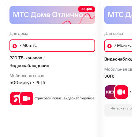
АКЦИЯ
МТС Дома Отлично ADSL
Для дома
Для дома
7 Мбит/с
7 Мбит/с
220 ТВ-каналов
Видеонаблюде
Видеонаблюдение
Мобильная связ
Мобильная связь
30
Гб
500 минут / 25
Гб
KIO
страховой полис, видеонаблюдение
Интернет с опл
п