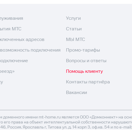
служивания
Услуги
рытия МТС
Статьи
дключенных адресов
МЫ МТС
 возможность подключения
Промо-тарифы
подключение
Вопросы и ответы
реезд»
Помощь клиенту
су
Контакты партнёра
Вакансии
 доменного имени mt-home.ru является ООО «Домконнект» на основ
то его права на объект интеллектуальной собственности нарушаютс
Россия, Ярославль г, Титова ул, д. 14 корп 3, оф.кв. 54 и по e-mai